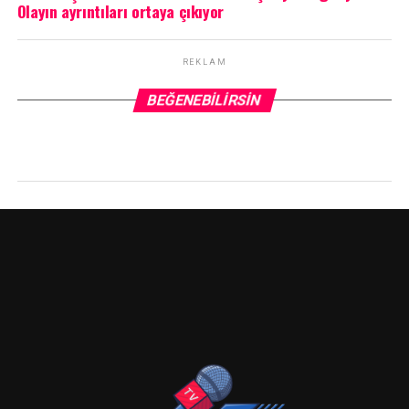
Olayın ayrıntıları ortaya çıkıyor
REKLAM
BEĞENEBILIRSIN