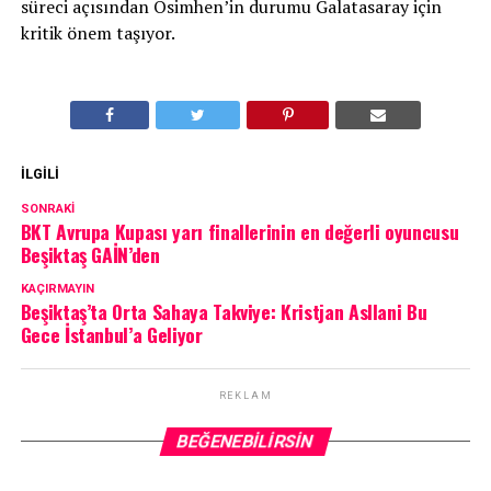
süreci açısından Osimhen’in durumu Galatasaray için
kritik önem taşıyor.
İLGILI
SONRAKI
BKT Avrupa Kupası yarı finallerinin en değerli oyuncusu
Beşiktaş GAİN’den
KAÇIRMAYIN
Beşiktaş’ta Orta Sahaya Takviye: Kristjan Asllani Bu
Gece İstanbul’a Geliyor
REKLAM
BEĞENEBILIRSIN