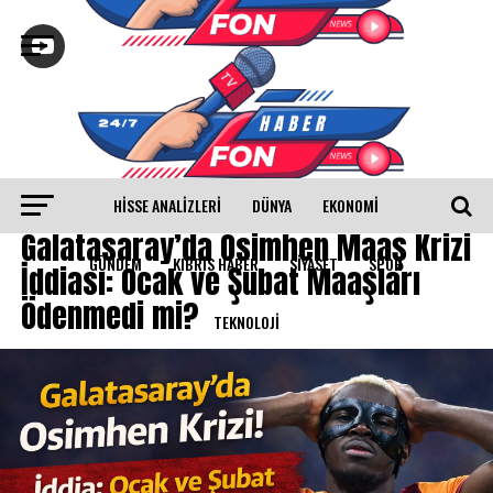
HISSE ANALIZLERI
DÜNYA
EKONOMİ
SPOR
Galatasaray’da Osimhen Maaş Krizi
GÜNDEM
KIBRIS HABER
SİYASET
SPOR
İddiası: Ocak ve Şubat Maaşları
Ödenmedi mi?
TEKNOLOJİ