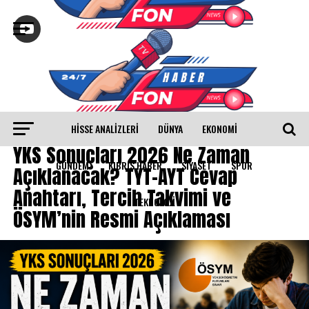
HISSE ANALIZLERI
DÜNYA
EKONOMİ
YAŞAM
YKS Sonuçları 2026 Ne Zaman
GÜNDEM
KIBRIS HABER
SİYASET
SPOR
Açıklanacak? TYT–AYT Cevap
Anahtarı, Tercih Takvimi ve
TEKNOLOJİ
ÖSYM’nin Resmi Açıklaması