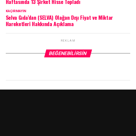
Haftasında 13 Şirket Hisse Topladı
KAÇIRMAYIN
Selva Gıda’dan (SELVA) Olağan Dışı Fiyat ve Miktar
Hareketleri Hakkında Açıklama
REKLAM
BEĞENEBILIRSIN