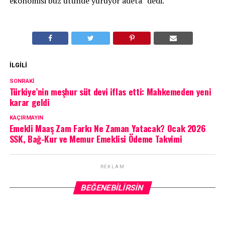
ekonomisi buz ütünde yürüyor adeta” dedi.
İLGILI
SONRAKI
Türkiye’nin meşhur süt devi iflas etti: Mahkemeden yeni
karar geldi
KAÇIRMAYIN
Emekli Maaş Zam Farkı Ne Zaman Yatacak? Ocak 2026
SSK, Bağ-Kur ve Memur Emeklisi Ödeme Takvimi
REKLAM
BEĞENEBILIRSIN