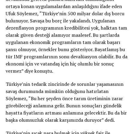
ortaya konan uygulamalardan anlaşıldığını ifade eden
Ufuk Söylemez, “Türkiye’nin 500 milyar dolar dış borcu
bulunuyor. Savaşa bu borç ile yakalandı. Uygulanan
dezenflasyon programının kredibilitesi yok, halktan tam
olarak güven desteği alamıyor maalesef. Bu şartlarda
uygulanan ekonomik programların tam olarak başarı
şansı olmuyor, örnekler bunu gösteriyor. Bayatlamış bu
tür IMF programlarının sonu devalüasyon olabilir. Bu da
ekonomi için ve vatandaş için hiç olumlu bir sonuç
vermez” diye konuştu.
Türkiye’nin tedarik zincirinde de sorunlar yaşamasının
savaş durumunda mümkün olduğunu hatırlatan
Söylemez, “Bu her şeyden önce tarım üretiminin zarar
görebileceği anlamına gelir. Bunun sonuçları gündelik
hayatta fiyatların artması anlamına gelecektir. Bu da bir
başka olumsuzluk olarak karşımızda duruyor” dedi.
Türkiye’nin sıcak para bulmak için yüksek faiz ile