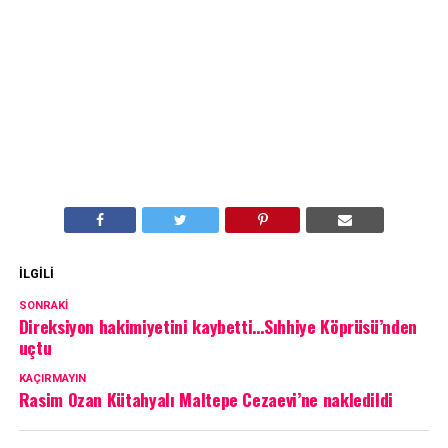
İLGILI
SONRAKI
Direksiyon hakimiyetini kaybetti…Sıhhiye Köprüsü’nden
uçtu
KAÇIRMAYIN
Rasim Ozan Kütahyalı Maltepe Cezaevi’ne nakledildi