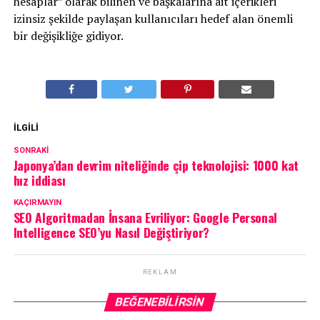
hesaplar” olarak bilinen ve başkalarına ait içerikleri
izinsiz şekilde paylaşan kullanıcıları hedef alan önemli
bir değişikliğe gidiyor.
İLGILI
SONRAKI
Japonya’dan devrim niteliğinde çip teknolojisi: 1000 kat
hız iddiası
KAÇIRMAYIN
SEO Algoritmadan İnsana Evriliyor: Google Personal
Intelligence SEO’yu Nasıl Değiştiriyor?
REKLAM
BEĞENEBILIRSIN