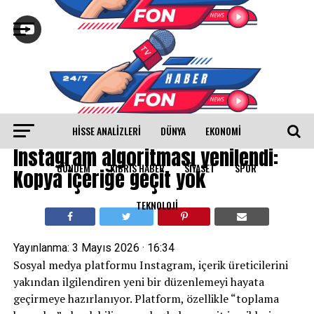
HISSE ANALIZLERI
DÜNYA
EKONOMİ
TEKNOLOJİ
Instagram algoritması yenilendi:
GÜNDEM
KIBRIS HABER
SİYASET
SPOR
Kopya içeriğe geçit yok
TEKNOLOJİ
Yayınlanma:
3 Mayıs 2026 · 16:34
Sosyal medya platformu Instagram, içerik üreticilerini
yakından ilgilendiren yeni bir düzenlemeyi hayata
geçirmeye hazırlanıyor. Platform, özellikle “toplama