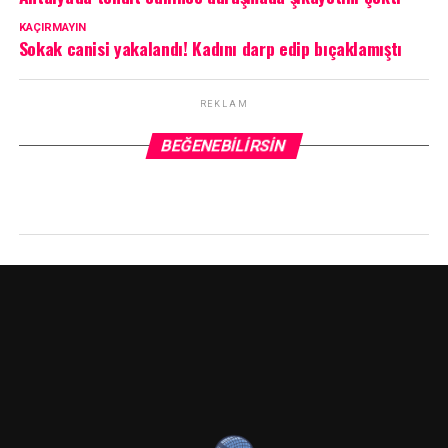
KAÇIRMAYIN
Sokak canisi yakalandı! Kadını darp edip bıçaklamıştı
REKLAM
BEĞENEBILIRSIN