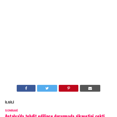
İLGILI
SONRAKI
Antalya’da tehdit edilince duruşmada şikayetini çekti