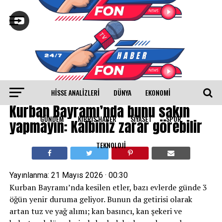
HISSE ANALIZLERI
DÜNYA
EKONOMİ
GÜNDEM
Kurban Bayramı’nda bunu sakın
GÜNDEM
KIBRIS HABER
SİYASET
SPOR
yapmayın: Kalbiniz zarar görebilir
TEKNOLOJİ
Yayınlanma:
21 Mayıs 2026 · 00:30
Kurban Bayramı’nda kesilen etler, bazı evlerde günde 3
öğün yenir duruma geliyor. Bunun da getirisi olarak
artan tuz ve yağ alımı; kan basıncı, kan şekeri ve