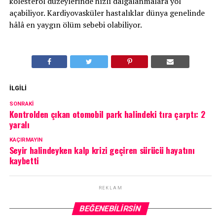
kolesterol düzeylerinde hızlı dalgalanmalara yol
açabiliyor. Kardiyovasküler hastalıklar dünya genelinde
hâlâ en yaygın ölüm sebebi olabiliyor.
İLGILI
SONRAKI
Kontrolden çıkan otomobil park halindeki tıra çarptı: 2
yaralı
KAÇIRMAYIN
Seyir halindeyken kalp krizi geçiren sürücü hayatını
kaybetti
REKLAM
BEĞENEBILIRSIN