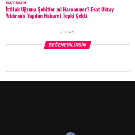
KAÇIRMAYIN
İttifak Uğruna Şehitler mi Harcanıyor? Esat Oktay
Yıldıran’a Yapılan Hakaret Tepki Çekti
REKLAM
BEĞENEBILIRSIN