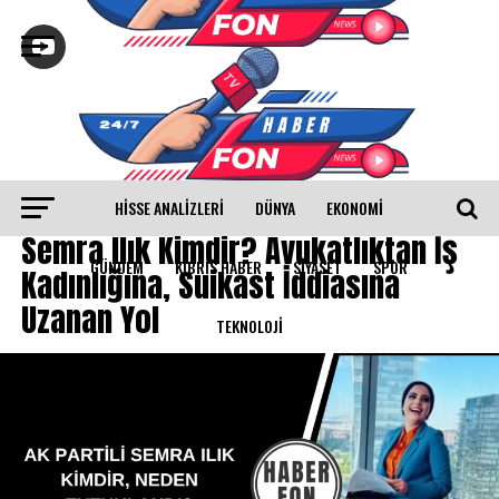
HISSE ANALIZLERI
DÜNYA
EKONOMİ
GÜNDEM
Semra Ilık Kimdir? Avukatlıktan İş
GÜNDEM
KIBRIS HABER
SİYASET
SPOR
Kadınlığına, Suikast İddiasına
Uzanan Yol
TEKNOLOJİ