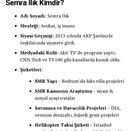
Semra Ilık Kimdir?
Adı Soyadı:
Semra Ilık
Mesleği:
Avukat, iş insanı
Siyasi Geçmişi:
2013 yılında AKP Şanlıurfa
teşkilatında siyasete girdi.
Medyadaki Rolü:
Akit TV’de program yaptı;
CNN Türk ve TV100 gibi kanallarda konuk oldu.
Şirketleri:
SMR Yapı
– Bodrum’da lüks villa projeleri
SMR Kamuoyu Araştırma
– siyasi &
sosyal araştırmalar
Savunma ve Havacılık Projeleri
– İHA,
otonom denizaltı, lojistik gemi projeleri
Helikopter Taksi Şirketi
– İstanbul