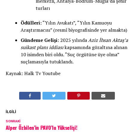
merkezli, Antalya-Bodrum-Muğla’da şehir
turları
Ödülleri:
“Yılın Avukatı”, “Yılın Kamuoyu
Araştırmacısı” (resmî biyografisinde yer almakta)
Gündeme Gelişi:
2025 yılında
Aziz İhsan Aktaş’a
suikast planı iddiası
kapsamında gözaltına alınan
10 isimden biri oldu. “Suç örgütüne üye olma”
suçlamasıyla tutuklandı.
Kaynak: Halk Tv Youtube
İLGILI
SONRAKI
Alper Özbilen’in PAVO’lu Yükselişi!