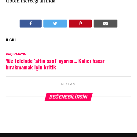
tıbbın merceği altında.
İLGILI
KAÇIRMAYIN
Yüz felcinde ‘altın saat’ uyarısı… Kalıcı hasar
bırakmamak için kritik
REKLAM
BEĞENEBILIRSIN