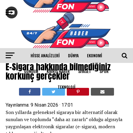
HISSE ANALIZLERI
DÜNYA
EKONOMİ
SAĞLIK
E-Sigara hakkında bilmediğiniz
GÜNDEM
KIBRIS HABER
SİYASET
SPOR
korkunç gerçekler
TEKNOLOJİ
Yayınlanma:
9 Nisan 2026 · 17:01
Son yıllarda geleneksel sigaraya bir alternatif olarak
sunulan ve toplumda “daha az zararlı” olduğu algısıyla
yaygınlaşan elektronik sigaralar (e-sigara), modern