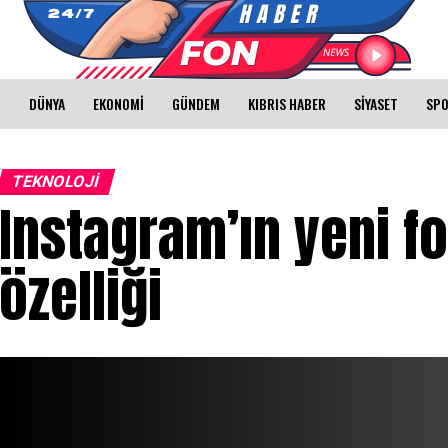
I
DÜNYA
EKONOMİ
GÜNDEM
KIBRIS HABER
SİYASET
SP
TEKNOLOJİ
Instagram’ın yeni f
özelliği