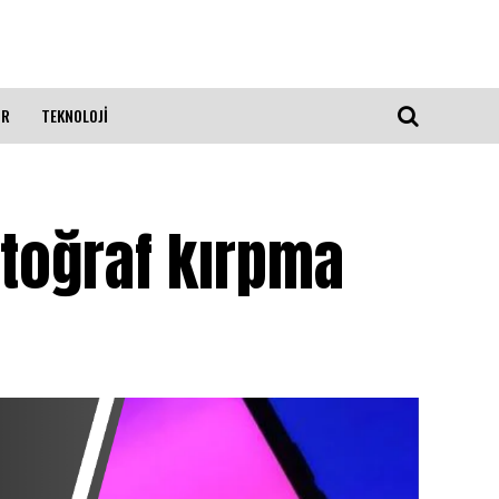
OR
TEKNOLOJİ
otoğraf kırpma