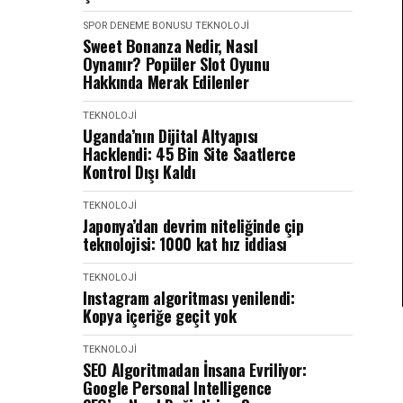
SPOR
DENEME BONUSU
TEKNOLOJİ
Sweet Bonanza Nedir, Nasıl
Oynanır? Popüler Slot Oyunu
Hakkında Merak Edilenler
TEKNOLOJİ
Uganda’nın Dijital Altyapısı
Hacklendi: 45 Bin Site Saatlerce
Kontrol Dışı Kaldı
TEKNOLOJİ
Japonya’dan devrim niteliğinde çip
teknolojisi: 1000 kat hız iddiası
TEKNOLOJİ
Instagram algoritması yenilendi:
Kopya içeriğe geçit yok
TEKNOLOJİ
SEO Algoritmadan İnsana Evriliyor:
Google Personal Intelligence