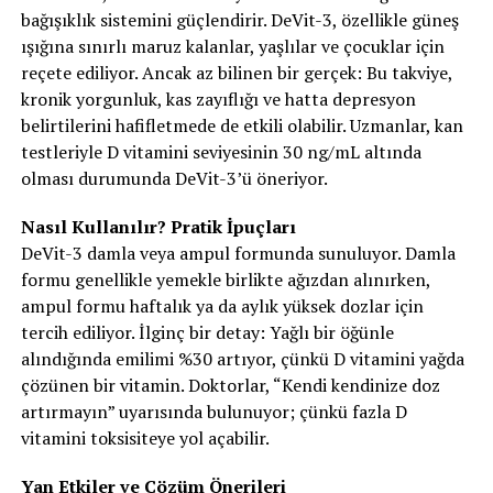
bağışıklık sistemini güçlendirir. DeVit-3, özellikle güneş
ışığına sınırlı maruz kalanlar, yaşlılar ve çocuklar için
reçete ediliyor. Ancak az bilinen bir gerçek: Bu takviye,
kronik yorgunluk, kas zayıflığı ve hatta depresyon
belirtilerini hafifletmede de etkili olabilir. Uzmanlar, kan
testleriyle D vitamini seviyesinin 30 ng/mL altında
olması durumunda DeVit-3’ü öneriyor.
Nasıl Kullanılır? Pratik İpuçları
DeVit-3 damla veya ampul formunda sunuluyor. Damla
formu genellikle yemekle birlikte ağızdan alınırken,
ampul formu haftalık ya da aylık yüksek dozlar için
tercih ediliyor. İlginç bir detay: Yağlı bir öğünle
alındığında emilimi %30 artıyor, çünkü D vitamini yağda
çözünen bir vitamin. Doktorlar, “Kendi kendinize doz
artırmayın” uyarısında bulunuyor; çünkü fazla D
vitamini toksisiteye yol açabilir.
Yan Etkiler ve Çözüm Önerileri